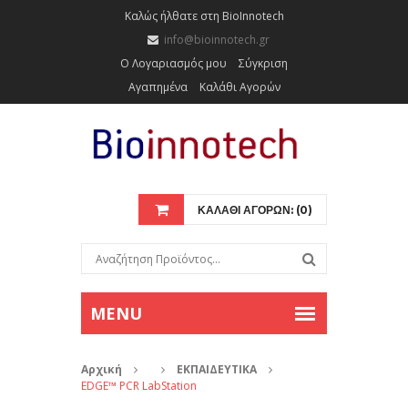
Καλώς ήλθατε στη BioInnotech
info@bioinnotech.gr
Ο Λογαριασμός μου
Σύγκριση
Αγαπημένα
Καλάθι Αγορών
ΚΑΛΑΘΙ ΑΓΟΡΩΝ: (0)
Αρχική
ΕΚΠΑΙΔΕΥΤΙΚΑ
EDGE™ PCR LabStation