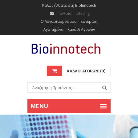
Καλώς ήλθατε στη BioInnotech
info@bioinnotech.gr
Ο Λογαριασμός μου
Σύγκριση
Αγαπημένα
Καλάθι Αγορών
ΚΑΛΑΘΙ ΑΓΟΡΩΝ: (0)