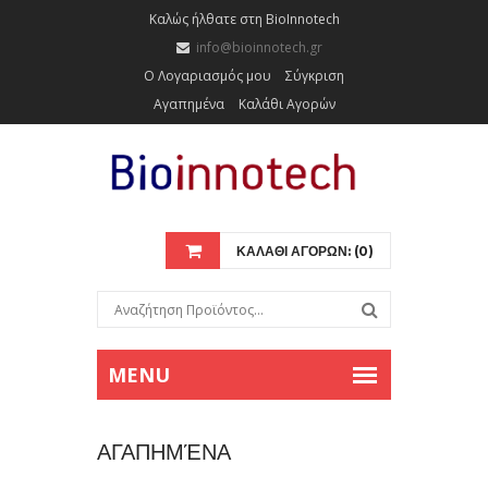
Καλώς ήλθατε στη BioInnotech
info@bioinnotech.gr
Ο Λογαριασμός μου
Σύγκριση
Αγαπημένα
Καλάθι Αγορών
ΚΑΛΑΘΙ ΑΓΟΡΩΝ: (0)
ΑΓΑΠΗΜΈΝΑ