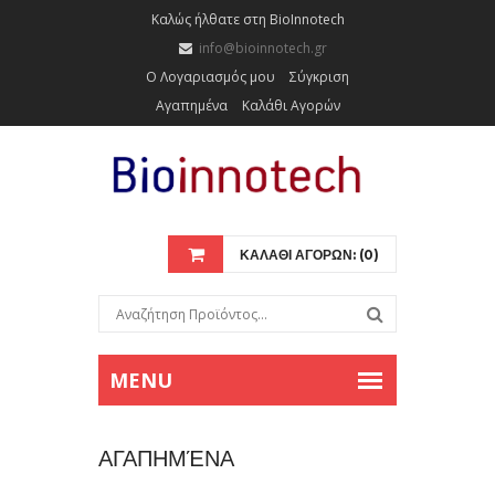
Καλώς ήλθατε στη BioInnotech
info@bioinnotech.gr
Ο Λογαριασμός μου
Σύγκριση
Αγαπημένα
Καλάθι Αγορών
ΚΑΛΑΘΙ ΑΓΟΡΩΝ: (0)
ΑΓΑΠΗΜΈΝΑ